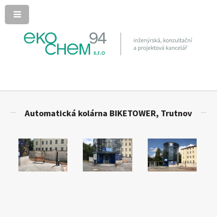
Automatická kolárna BIKETOWER, Trutnov